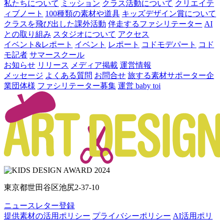
私たちについて
ミッション
クラス活動について
クリエイテ
ィブノート
100種類の素材や道具
キッズデザイン賞について
クラスを飛び出した課外活動
伴走するファシリテーター
AI
との取り組み
スタジオについて
アクセス
イベント&レポート
イベント
レポート
コドモデパート
コド
モ記者
サマースクール
お知らせ
リリース
メディア掲載
運営情報
メッセージ
よくある質問
お問合せ
旅する素材サポーター
企
業団体様
ファシリテーター募集
運営 baby toi
東京都世田谷区池尻2-37-10
ニュースレター登録
提供素材の活用ポリシー
プライバシーポリシー
AI活用ポリ