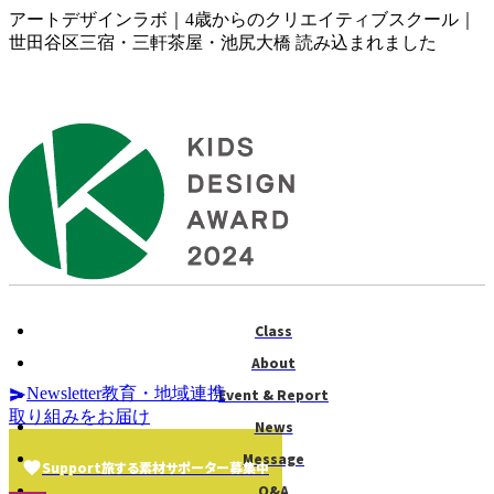
アートデザインラボ｜4歳からのクリエイティブスクール｜
世田谷区三宿・三軒茶屋・池尻大橋 読み込まれました
Class
About
Newsletter
教育・地域連携
Event & Report
取り組みをお届け
News
Message
Support
旅する素材
サポーター募集中
Q&A