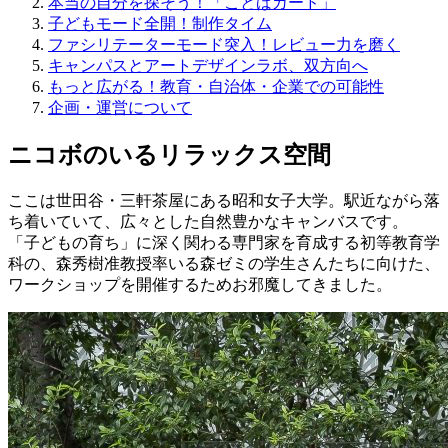
本当の自分を探そう！「ことばカード」
子どもモード全開！制作タイム
ファシリテーターモード突入！レビュー力を磨く
キャンパスとアートデザインラボ、双方向へ
もっと広がる！教育・自治体・企業での可能性
企画・運営について
ニコボのいるリラックス空間
ここは世田谷・三軒茶屋にある昭和女子大学。駅近ながら落
ち着いていて、広々とした自然豊かなキャンバスです。
「子どもの育ち」に深く関わる専門家を育成する初等教育学
科の、森秀樹准教授率いる森ゼミの学生さんたちに向けた、
ワークショップを開催するためお邪魔してきました。