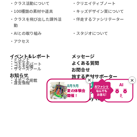
クラス活動について
クリエイティブノート
100種類の素材や道具
キッズデザイン賞について
クラスを飛び出した課外活
伴走するファシリテーター
動
AIとの取り組み
スタジオについて
アクセス
イベント&レポート
メッセージ
イベント
レポート
よくある質問
コドモデパート
コドモ記者
サマースクール
お問合せ
お知らせ
旅する素材サポーター
リリース
×
×
メディア掲載
運営情報
AI
AI
企業団体様
8月9月
AI
ファシリ
夏の体験会
ファシリテーター募集
なんでも
β
お
答
え!
開催！
運営 baby toi
ver