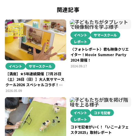
関連記事
イベント
サマースクール
レポート
〈フォトレポート〉君も映像クリエ
イター！Movie Summer Party
2024 開催！
イベント
サマースクール
2024.09.17
【満席】★5年連続開催【7月25日
（土）26日（日）】大人気サマース
クール2026 スペシャルコラボ！ア
ート×映像「MOVIE SUMMER
2026.05.09
NIGHT PARTY Vol.05」
イベント
コドモ記者
レポート
コドモ記者がいく！「いこーよフェ
スタ2025」取材レポート