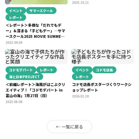
2025.10.21
イベント
サマースクール
レポート
＜レポート＞多様な「だれでもデ
ー」＆深まる「子どもデー」―サマ
ースクール2025 MOVIE SUMMER
NIGHT PARTY Vol.04
2025.09.04
コドモデパート
レポート
イベント
コドモ店長
海と日本PROJECT
レポート
＜前編レポート＞海風がはこぶクリ
コドモ店長ポスターづくりワークシ
エイティブ！「コドモデパート in
ョップレポート
富山の海」7月27日（日）
2026.01.20
2025.08.06
← 一覧に戻る