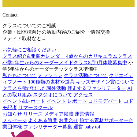
Contact
クラスについてのご相談
企業・団体様向けの活動内容のご紹介・情報交換
メディア取材など...
お気軽にご相談ください
クラス紹介&開催カレンダー
4歳からのカリキュラムクラス
小学2年生からのオーダーメイドクラス
8月9月体験募集中
小
学5年生からのオーダーテッククラス
準備中
私たちについて
ミッション
クラス活動について
クリエイテ
ィブノート
100種類の素材や道具
キッズデザイン賞について
クラスを飛び出した課外活動
伴走するファシリテーター
AI
との取り組み
スタジオについて
アクセス
イベント&レポート
イベント
レポート
コドモデパート
コド
モ記者
サマースクール
お知らせ
リリース
メディア掲載
運営情報
メッセージ
よくある質問
お問合せ
旅する素材サポーター
企
業団体様
ファシリテーター募集
運営 baby toi