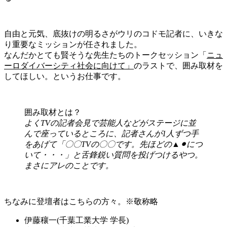
自由と元気、底抜けの明るさがウリのコドモ記者に、いきな
り重要なミッションが任されました。
なんだかとても賢そうな先生たちのトークセッション「
ニュ
ーロダイバーシティ社会に向けて」
のラストで、囲み取材を
してほしい。というお仕事です。
囲み取材とは？
よくTVの記者会見で芸能人などがステージに並
んで座っているところに、記者さんが1人ずつ手
をあげて「〇〇TVの〇〇です。先ほどの▲⚫︎につ
いて・・・」と舌鋒鋭い質問を投げつけるやつ。
まさにアレのことです。
ちなみに登壇者はこちらの方々。※敬称略
伊藤穰一(千葉工業大学 学長)