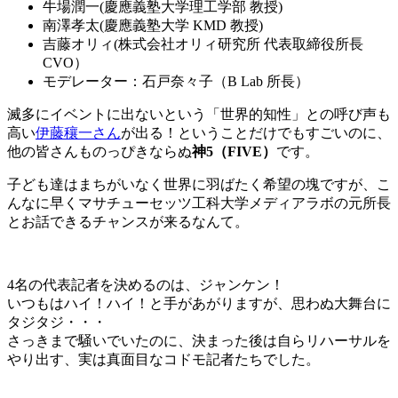
牛場潤一(慶應義塾大学理工学部 教授)
南澤孝太(慶應義塾大学 KMD 教授)
吉藤オリィ(株式会社オリィ研究所 代表取締役所長
CVO）
モデレーター：石戸奈々子（B Lab 所長）
滅多にイベントに出ないという「世界的知性」との呼び声も
高い
伊藤穰一さん
が出る！ということだけでもすごいのに、
他の皆さんものっぴきならぬ
神5（FIVE）
です。
子ども達はまちがいなく世界に羽ばたく希望の塊ですが、こ
んなに早くマサチューセッツ工科大学メディアラボの元所長
とお話できるチャンスが来るなんて。
4名の代表記者を決めるのは、ジャンケン！
いつもはハイ！ハイ！と手があがりますが、思わぬ大舞台に
タジタジ・・・
さっきまで騒いでいたのに、決まった後は自らリハーサルを
やり出す、実は真面目なコドモ記者たちでした。